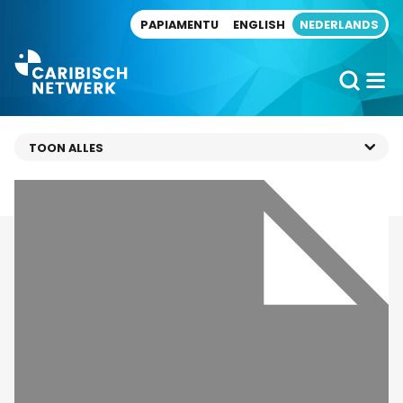
Direct naar artikel
PAPIAMENTU
ENGLISH
NEDERLANDS