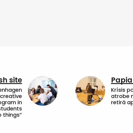
sh site
Papia
penhagen
Krísis p
 creative
atrobe n
ogram in
retirá 
students
 things”