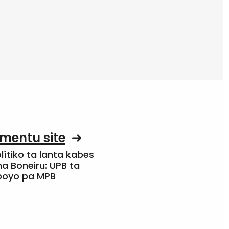
mentu site
olítiko ta lanta kabes
a Boneiru: UPB ta
apoyo pa MPB