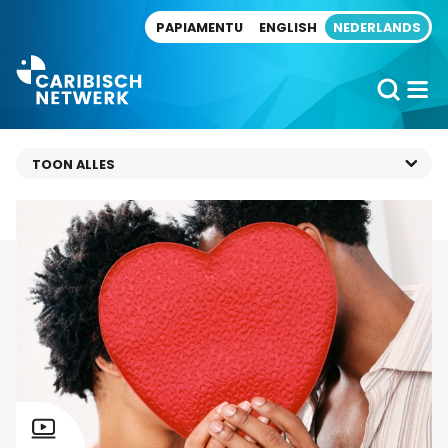
Direct naar artikel
PAPIAMENTU
ENGLISH
NEDERLANDS