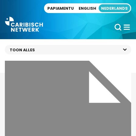
Direct naar artikel
PAPIAMENTU
ENGLISH
NEDERLANDS