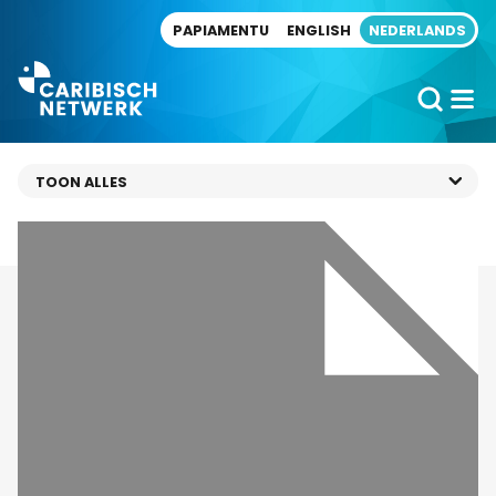
Direct naar artikel
PAPIAMENTU
ENGLISH
NEDERLANDS