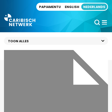
Direct naar artikel
PAPIAMENTU
ENGLISH
NEDERLANDS