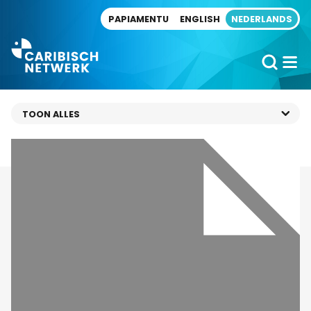
Direct naar artikel
PAPIAMENTU
ENGLISH
NEDERLANDS