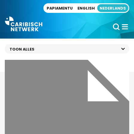
Direct naar artikel
PAPIAMENTU
ENGLISH
NEDERLANDS