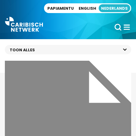
Direct naar artikel
PAPIAMENTU
ENGLISH
NEDERLANDS