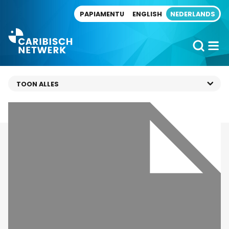
Direct naar artikel
PAPIAMENTU
ENGLISH
NEDERLANDS