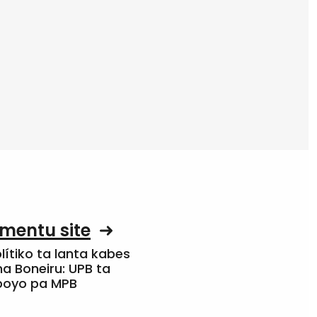
mentu site
olítiko ta lanta kabes
a Boneiru: UPB ta
apoyo pa MPB