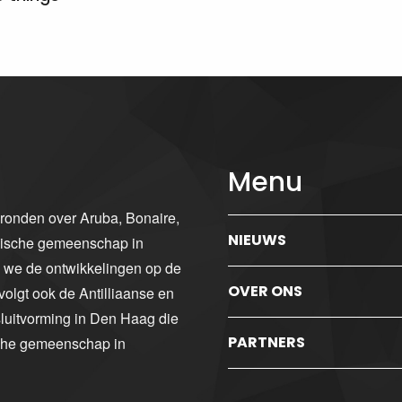
Menu
gronden over Aruba, Bonaire,
NIEUWS
ibische gemeenschap in
n we de ontwikkelingen op de
OVER ONS
volgt ook de Antilliaanse en
luitvorming in Den Haag die
PARTNERS
sche gemeenschap in