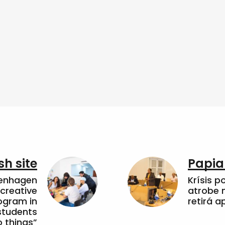
sh site
Papia
penhagen
Krísis p
 creative
atrobe n
ogram in
retirá 
students
 things”