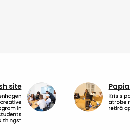
sh site
Papia
penhagen
Krísis p
 creative
atrobe n
ogram in
retirá 
students
 things”