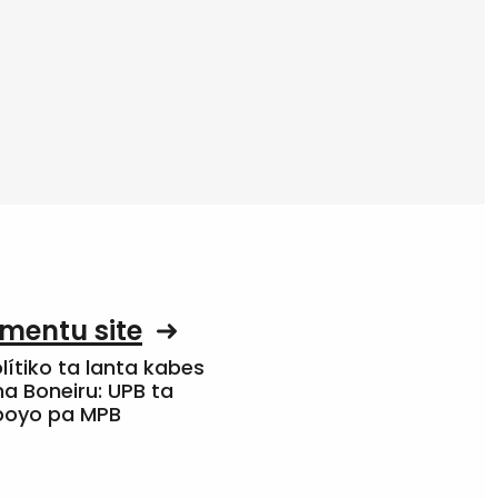
mentu site
olítiko ta lanta kabes
a Boneiru: UPB ta
apoyo pa MPB