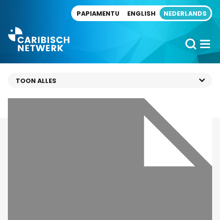
Direct naar artikel
PAPIAMENTU
ENGLISH
NEDERLANDS