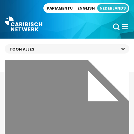
Direct naar artikel
PAPIAMENTU
ENGLISH
NEDERLANDS