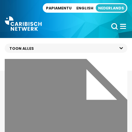
Direct naar artikel
PAPIAMENTU
ENGLISH
NEDERLANDS