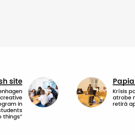
sh site
Papia
penhagen
Krísis p
 creative
atrobe n
ogram in
retirá 
students
 things”