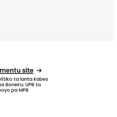
mentu site
olítiko ta lanta kabes
a Boneiru: UPB ta
apoyo pa MPB