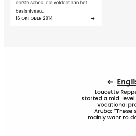
eerste school die voldoet aan het
basisniveau...
16 OKTOBER 2014
Engli
Loucette Rep
started a mid-level
vocational pr
Aruba: “These 
mainly want to do