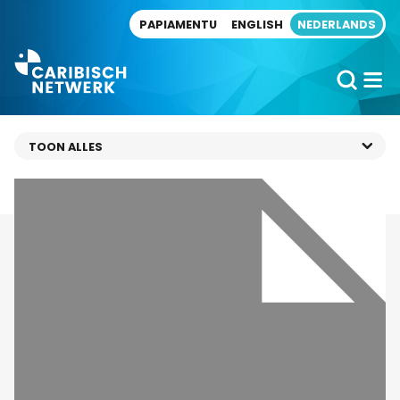
Direct naar artikel
PAPIAMENTU
ENGLISH
NEDERLANDS