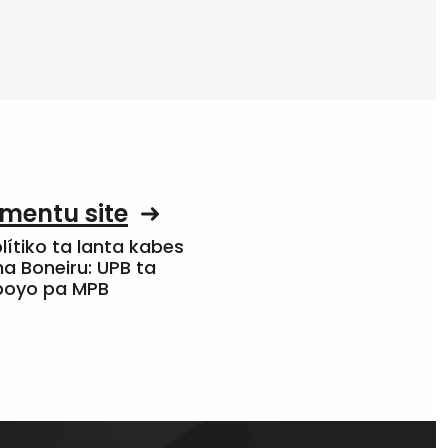
mentu site
olítiko ta lanta kabes
a Boneiru: UPB ta
apoyo pa MPB