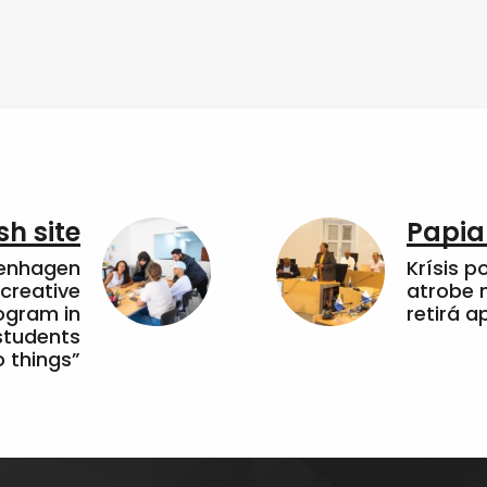
sh site
Papia
penhagen
Krísis p
 creative
atrobe n
ogram in
retirá 
students
 things”