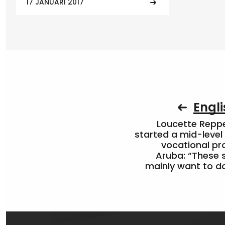
17 JANUARI 2017
Engli
Loucette Rep
started a mid-level
vocational pr
Aruba: “These 
mainly want to do