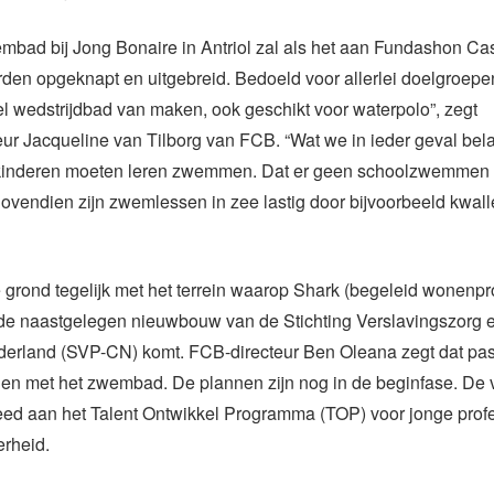
mbad bij Jong Bonaire in Antriol zal als het aan Fundashon C
rden opgeknapt en uitgebreid. Bedoeld voor allerlei doelgroepe
eel wedstrijdbad van maken, ook geschikt voor waterpolo”, zegt
ur Jacqueline van Tilborg van FCB. “Wat we in ieder geval bela
lkinderen moeten leren zwemmen. Dat er geen schoolzwemmen 
ovendien zijn zwemlessen in zee lastig door bijvoorbeeld kwal
grond tegelijk met het terrein waarop Shark (begeleid wonenpro
e naastgelegen nieuwbouw van de Stichting Verslavingszorg e
derland (SVP-CN) komt. FCB-directeur Ben Oleana zegt dat pa
en met het zwembad. De plannen zijn nog in de beginfase. De 
teed aan het Talent Ontwikkel Programma (TOP) voor jonge prof
erheid.