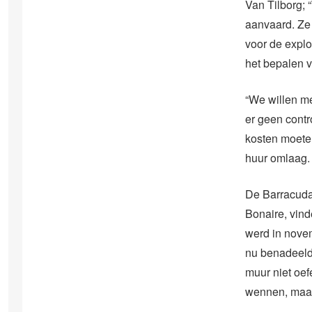
Van Tilborg;
aanvaard. Ze 
voor de explo
het bepalen 
“We willen m
er geen contr
kosten moeten
huur omlaag. 
De Barracudas
Bonaire, vind
werd in novem
nu benadeeld, 
muur niet oef
wennen, maar