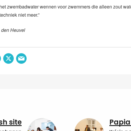
 het zwembadwater wennen voor zwemmers die alleen zout wat
techniek niet meer.”
n den Heuvel
sh site
Papia