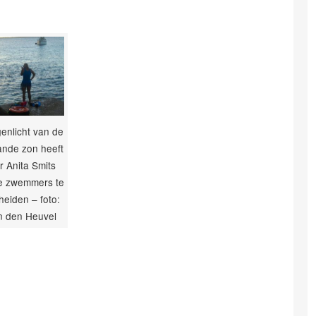
genlicht van de
nde zon heeft
er Anita Smits
e zwemmers te
eiden – foto:
n den Heuvel