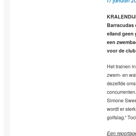
17 januari 2
KRALENDIJK 
Barracudas o
eiland geen 
een zwembad,
voor de club
Het trainen i
zwem- en wat
dezelfde oms
concurrenten. 
Simone Sweer
wordt er ster
golfslag.” To
Een reportag