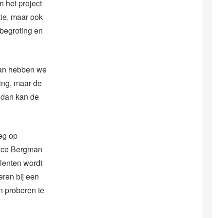
 het project
ie, maar ook
 begroting en
Dan hebben we
ing, maar de
 dan kan de
eg op
nice Bergman
alenten wordt
eren bij een
n proberen te