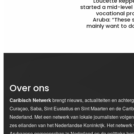
Loucette Rep
started a mid-level
vocational pr
Aruba: “These 
mainly want to do
Over ons
Caribisch Netwerk
brengt nieuws, actualiteiten en achter
Curaçao, Saba, Sint Eustatius en Sint Maarten en de Car
Nederland. Met een netwerk van lokale journalisten volge
zes eilanden van het Nederlandse Koninkrijk. Het netwerk 
Arubaanse gemeenschap in Nederland en de politieke bes