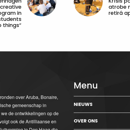
penhagen
Krísis p
 creative
atrobe n
ogram in
retirá 
students
 things”
Menu
gronden over Aruba, Bonaire,
NIEUWS
ibische gemeenschap in
n we de ontwikkelingen op de
OVER ONS
volgt ook de Antilliaanse en
luitvorming in Den Haag die