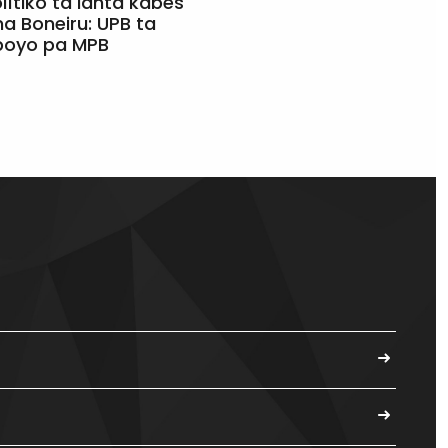
olítiko ta lanta kabes
a Boneiru: UPB ta
apoyo pa MPB