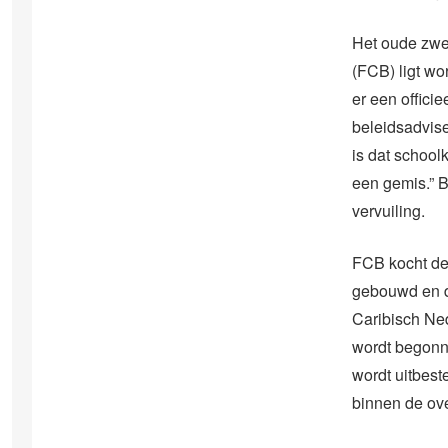
Het oude zwe
(FCB) ligt wo
er een offici
beleidsadvise
is dat schoo
een gemis.” B
vervuiling.
FCB kocht de 
gebouwd en d
Caribisch Ne
wordt begonn
wordt uitbes
binnen de ov