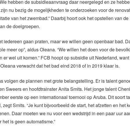
 “We hebben de subsidieaanvraag daar neergelegd en ze hebben
zijn nu bezig de mogelijkheden te onderzoeken voor de renovat
itatie van het zwembad.” Daarbij hoort ook het opstellen van de
van de doelgroepen.
et iedereen gaan praten, maar we willen geen openbaar bad. 
ole meer op”, aldus Oleana. “We willen het doen voor de bevolk
 er wel uit komen.” FCB hoopt op subsidie uit Nederland, want
Oleana verwacht dat het bad eind 2018 of in 2019 klaar is.
 volgen de plannen met grote belangstelling. Er is talent geno
en Sweers en hoofdtrainster Anita Smits. Het jonge talent Che
ber eerste op een internationaal toernooi op Aruba. Dit soort t
zegt Smits. “Je kunt bijvoorbeeld de start, het afzetten en het k
enen. Daar moeten we nu voor een wedstrijd in een paar uur aa
 het is geen automatisme.”