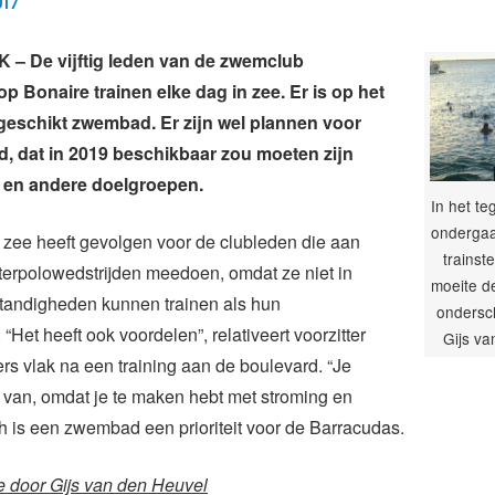
017
– De vijftig leden van de zwemclub
p Bonaire trainen elke dag in zee. Er is op het
geschikt zwembad. Er zijn wel plannen voor
 dat in 2019 beschikbaar zou moeten zijn
 en andere doelgroepen.
In het te
ondergaa
n zee heeft gevolgen voor de clubleden die aan
trainst
erpolowedstrijden meedoen, omdat ze niet in
moeite d
tandigheden kunnen trainen als hun
ondersch
“Het heeft ook voordelen”, relativeert voorzitter
Gijs va
s vlak na een training aan de boulevard. “Je
k van, omdat je te maken hebt met stroming en
ch is een zwembad een prioriteit voor de Barracudas.
e door Gijs van den Heuvel