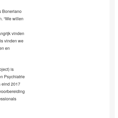
as Boneriano
n. “We willen
ngrijk vinden
is vinden we
len en
ject) is
n Psychiatrie
s eind 2017
voorbereiding
essionals