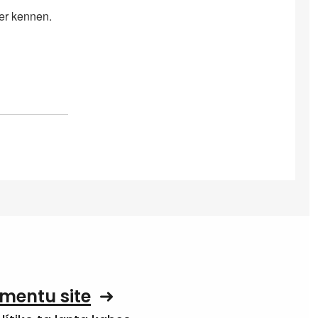
er kennen.
mentu site