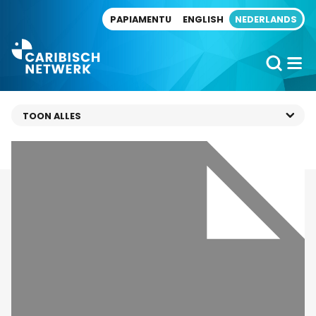
Direct naar artikel
PAPIAMENTU
ENGLISH
NEDERLANDS