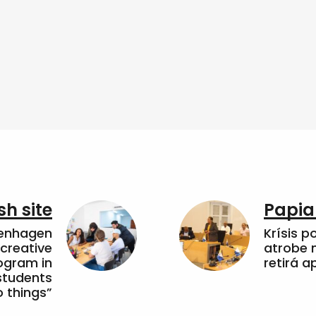
sh site
Papia
penhagen
Krísis p
 creative
atrobe n
ogram in
retirá 
students
 things”