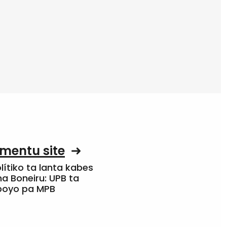
mentu site
olítiko ta lanta kabes
a Boneiru: UPB ta
apoyo pa MPB