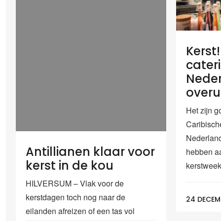
Kerst
cater
Neder
overu
Het zijn g
Caribische
Nederland.
Antillianen klaar voor
hebben aa
kerst in de kou
kerstweek.
HILVERSUM – Vlak voor de
kerstdagen toch nog naar de
24 DECEM
eilanden afreizen of een tas vol