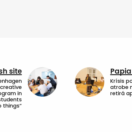
sh site
Papia
penhagen
Krísis p
 creative
atrobe n
ogram in
retirá 
students
 things”