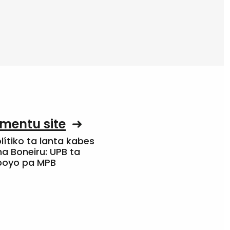
mentu site
olítiko ta lanta kabes
a Boneiru: UPB ta
apoyo pa MPB