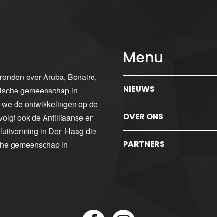
Menu
gronden over Aruba, Bonaire,
NIEUWS
ibische gemeenschap in
n we de ontwikkelingen op de
OVER ONS
volgt ook de Antilliaanse en
luitvorming in Den Haag die
PARTNERS
sche gemeenschap in