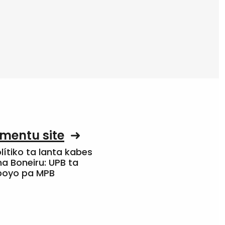
mentu site
olítiko ta lanta kabes
a Boneiru: UPB ta
apoyo pa MPB