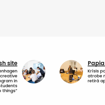
sh site
Papia
penhagen
Krísis p
 creative
atrobe n
ogram in
retirá 
students
 things”