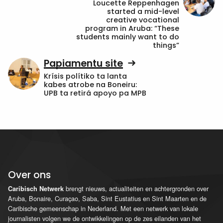
Loucette Reppenhagen
started a mid-level
creative vocational
program in Aruba: “These
students mainly want to do
things”
Papiamentu site
Krísis polítiko ta lanta
kabes atrobe na Boneiru:
UPB ta retirá apoyo pa MPB
Over ons
brengt nieuws, actualiteiten en achtergronden over
Caribisch Netwerk
Aruba, Bonaire, Curaçao, Saba, Sint Eustatius en Sint Maarten en de
Caribische gemeenschap in Nederland. Met een netwerk van lokale
journalisten volgen we de ontwikkelingen op de zes eilanden van het