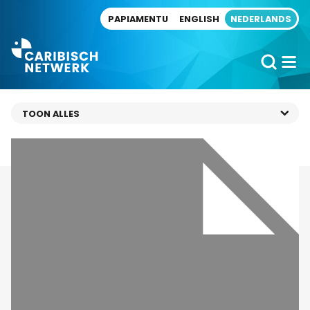
Direct naar artikel
PAPIAMENTU
ENGLISH
NEDERLANDS