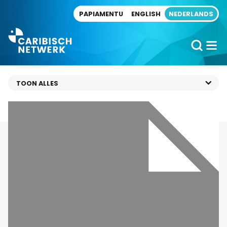
Direct naar artikel
PAPIAMENTU
ENGLISH
NEDERLANDS