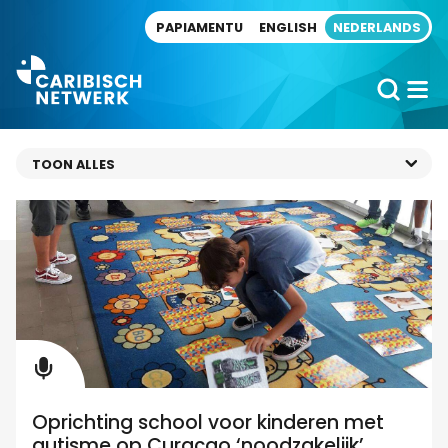
Direct naar artikel
PAPIAMENTU
ENGLISH
NEDERLANDS
Oprichting school voor kinderen met
autisme op Curaçao ‘noodzakelijk’