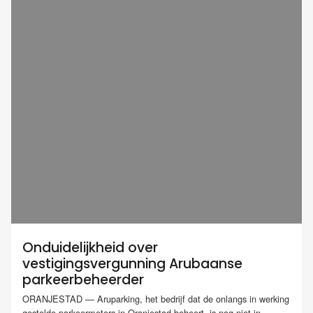
Onduidelijkheid over
vestigingsvergunning Arubaanse
parkeerbeheerder
ORANJESTAD — Aruparking, het bedrijf dat de onlangs in werking
gestelde parkeermeters in Oranjestad beheert, is nog niet in...