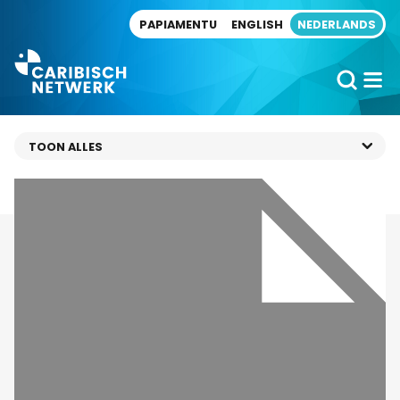
Direct naar artikel
PAPIAMENTU
ENGLISH
NEDERLANDS