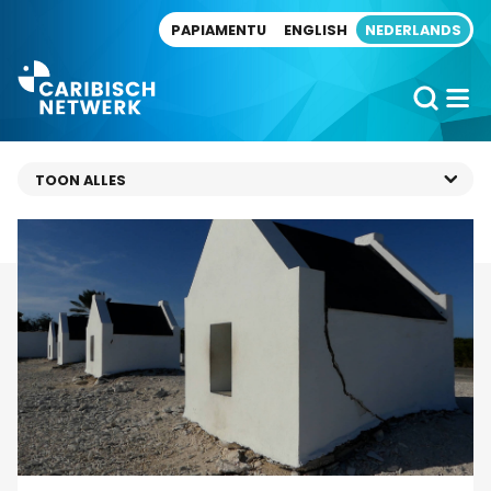
Direct naar artikel
PAPIAMENTU
ENGLISH
NEDERLANDS