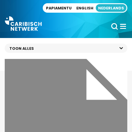
Direct naar artikel
PAPIAMENTU
ENGLISH
NEDERLANDS