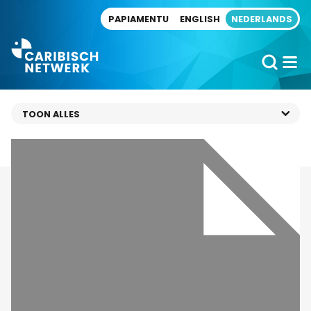
Direct naar artikel
PAPIAMENTU
ENGLISH
NEDERLANDS