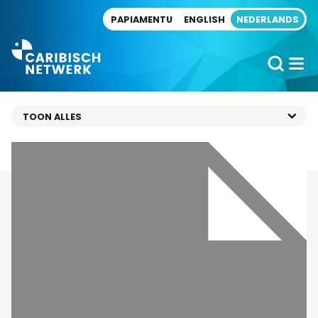
Direct naar artikel
PAPIAMENTU
ENGLISH
NEDERLANDS