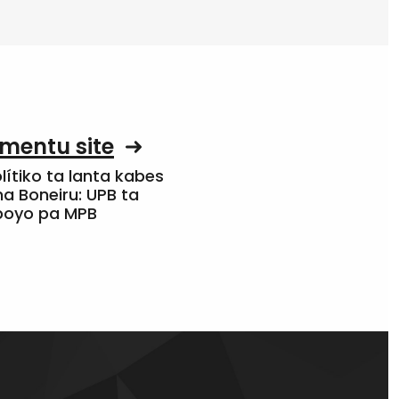
mentu site
olítiko ta lanta kabes
a Boneiru: UPB ta
apoyo pa MPB