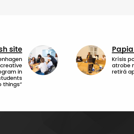
sh site
Papia
penhagen
Krísis p
 creative
atrobe n
ogram in
retirá 
students
 things”