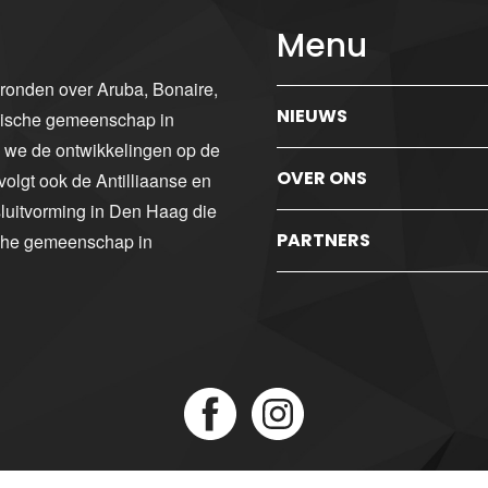
Menu
gronden over Aruba, Bonaire,
NIEUWS
ibische gemeenschap in
n we de ontwikkelingen op de
OVER ONS
volgt ook de Antilliaanse en
luitvorming in Den Haag die
PARTNERS
sche gemeenschap in