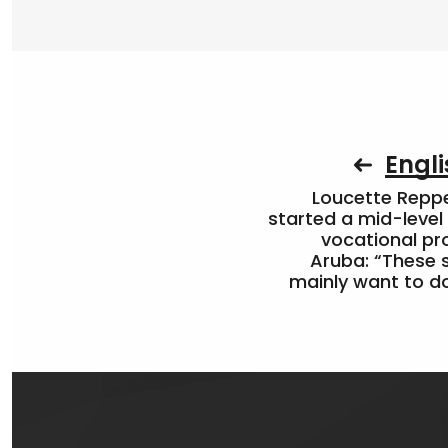
Engli
Loucette Rep
started a mid-level
vocational pr
Aruba: “These 
mainly want to do