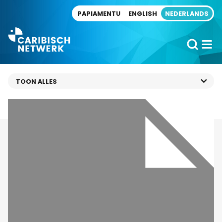
Direct naar artikel
PAPIAMENTU
ENGLISH
NEDERLANDS