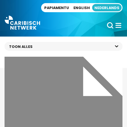
Direct naar artikel
PAPIAMENTU
ENGLISH
NEDERLANDS