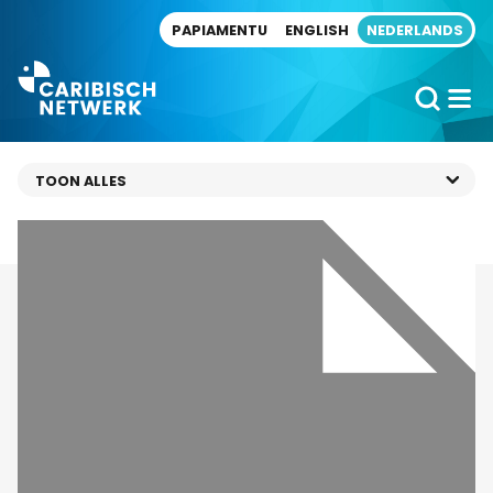
Direct naar artikel
PAPIAMENTU
ENGLISH
NEDERLANDS