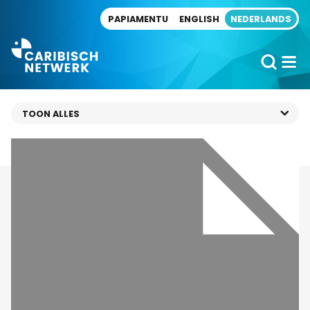
Direct naar artikel
PAPIAMENTU
ENGLISH
NEDERLANDS