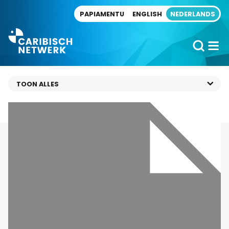
Direct naar artikel
PAPIAMENTU
ENGLISH
NEDERLANDS