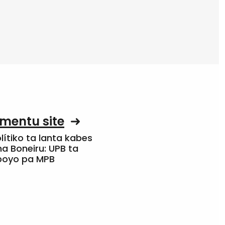
mentu site
olítiko ta lanta kabes
a Boneiru: UPB ta
apoyo pa MPB