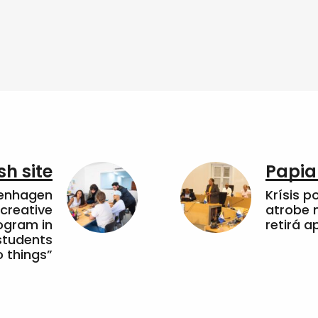
sh site
Papia
penhagen
Krísis p
 creative
atrobe n
ogram in
retirá 
students
 things”