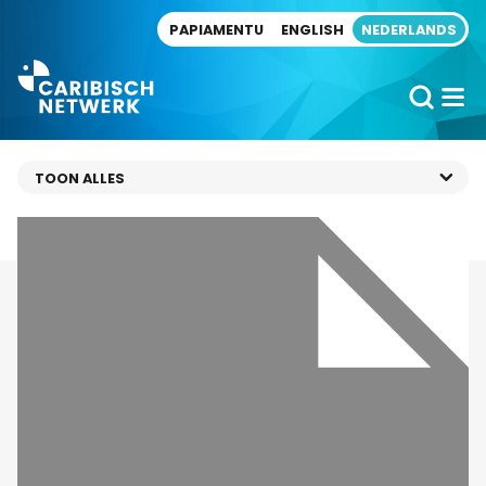
Direct naar artikel
PAPIAMENTU
ENGLISH
NEDERLANDS