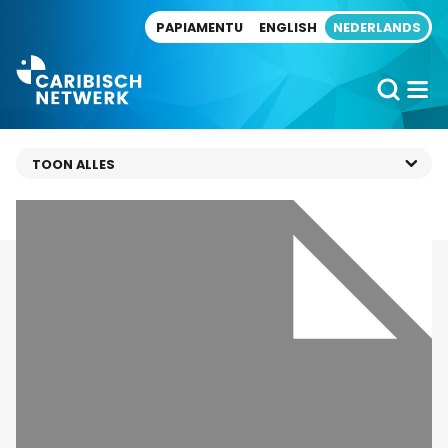
Direct naar artikel
PAPIAMENTU
ENGLISH
NEDERLANDS