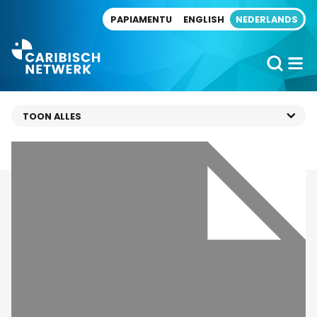
Direct naar artikel
PAPIAMENTU
ENGLISH
NEDERLANDS