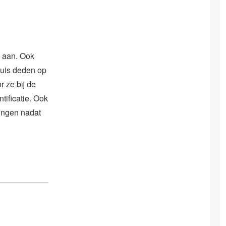
s aan. Ook
ruis deden op
 ze bij de
ificatie. Ook
gingen nadat