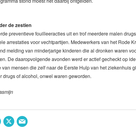
ogramma stond moest het daarbij ontgelden.
er de zestien
erde preventieve fouilleeracties uit en trof meerdere malen drug
le arrestaties voor vechtpartijen. Medewerkers van het Rode K
nd melding van minderjarige kinderen die al dronken waren voor
n. De daaropvolgende avonden werd er actief gecheckt op ident
 van mensen die zelf naar de Eerste Hulp van het ziekenhuis 
oor drugs of alcohol, onwel waren geworden.
asmijn