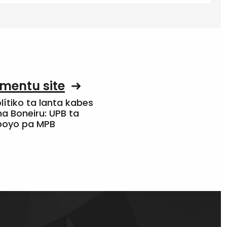
mentu site
olítiko ta lanta kabes
a Boneiru: UPB ta
apoyo pa MPB