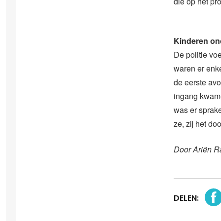
die op het pr
Kinderen ond
De politie vo
waren er enke
de eerste avo
ingang kwame
was er sprake
ze, zij het d
Door Ariën R
DELEN: