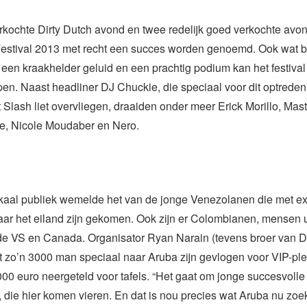
rkochte Dirty Dutch avond en twee redelijk goed verkochte avo
Festival 2013 met recht een succes worden genoemd. Ook wat be
 een kraakhelder geluid en een prachtig podium kan het festival
pen. Naast headliner DJ Chuckie, die speciaal voor dit optrede
t Slash liet overvliegen, draaiden onder meer Erick Morillo, Mast
e, Nicole Moudaber en Nero.
kaal publiek wemelde het van de jonge Venezolanen die met ex
aar het eiland zijn gekomen. Ook zijn er Colombianen, mensen 
 de VS en Canada. Organisator Ryan Narain (tevens broer van 
t zo’n 3000 man speciaal naar Aruba zijn gevlogen voor VIP-pl
000 euro neergeteld voor tafels. “Het gaat om jonge succesvolle
die hier komen vieren. En dat is nou precies wat Aruba nu zoekt