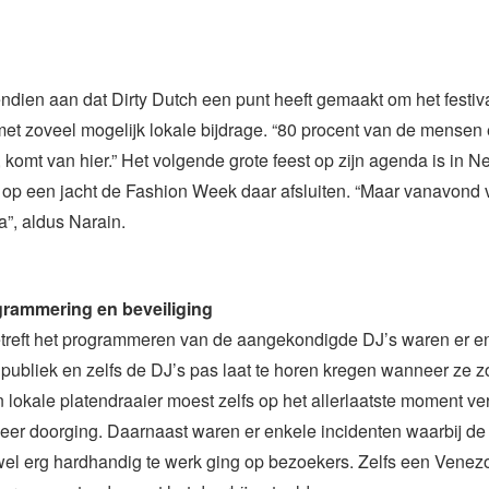
endien aan dat Dirty Dutch een punt heeft gemaakt om het festiva
et zoveel mogelijk lokale bijdrage. “80 procent van de mensen 
komt van hier.” Het volgende grote feest op zijn agenda is in N
op een jacht de Fashion Week daar afsluiten. “Maar vanavond 
a”, aldus Narain.
grammering en beveiliging
etreft het programmeren van de aangekondigde DJ’s waren er e
publiek en zelfs de DJ’s pas laat te horen kregen wanneer ze 
 lokale platendraaier moest zelfs op het allerlaatste moment v
 meer doorging. Daarnaast waren er enkele incidenten waarbij de
wel erg hardhandig te werk ging op bezoekers. Zelfs een Vene