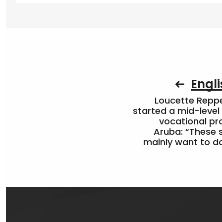
Engli
Loucette Rep
started a mid-level
vocational pr
Aruba: “These 
mainly want to do