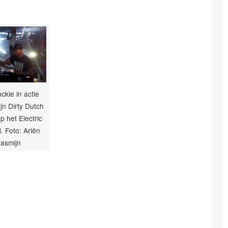
ckie in actie
ijn Dirty Dutch
p het Electric
l. Foto: Ariën
asmijn