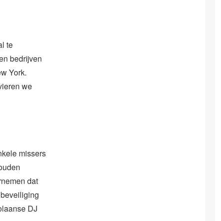
l te
en bedrijven
ew York.
vieren we
nkele missers
zouden
ernemen dat
 beveiliging
zolaanse DJ