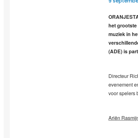
9 septembe
ORANJESTAD —
het grootste
muziek in he
verschillen
(ADE) is part
Directeur Ric
evenement en 
voor spelers 
Ariën Rasmijn