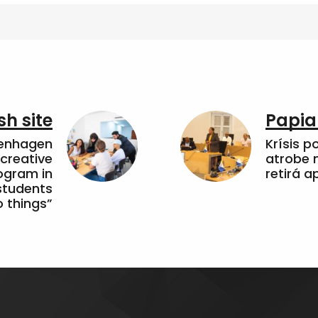
sh site
Papia
penhagen
Krísis p
 creative
atrobe n
ogram in
retirá 
students
 things”