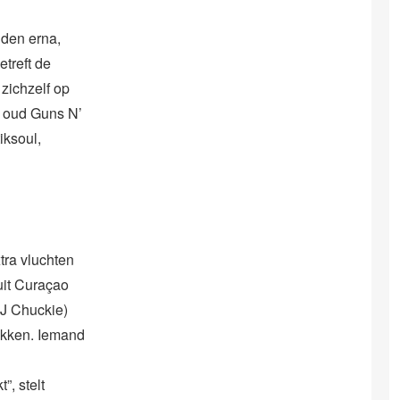
nden erna,
treft de
 zichzelf op
n oud Guns N’
iksoul,
tra vluchten
uit Curaçao
DJ Chuckie)
ekken. Iemand
”, stelt