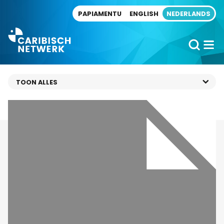
Direct naar artikel
PAPIAMENTU
ENGLISH
NEDERLANDS