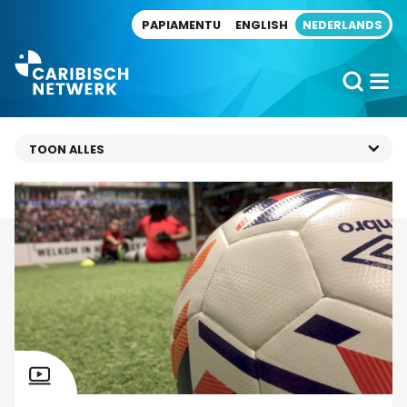
Direct naar artikel
PAPIAMENTU
ENGLISH
NEDERLANDS