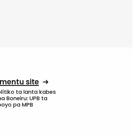
mentu site
olítiko ta lanta kabes
a Boneiru: UPB ta
apoyo pa MPB