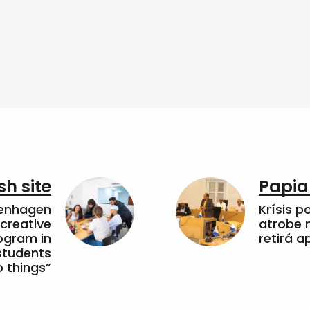
sh site
Papia
penhagen
Krísis p
 creative
atrobe n
ogram in
retirá 
students
 things”