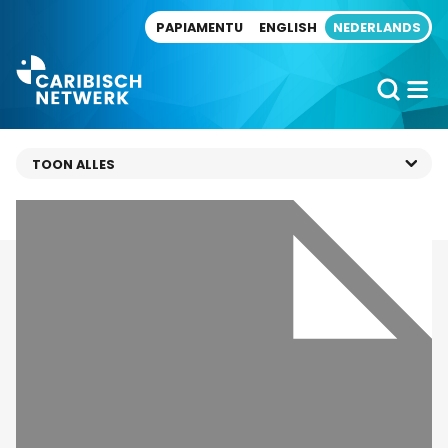
Direct naar artikel
PAPIAMENTU
ENGLISH
NEDERLANDS