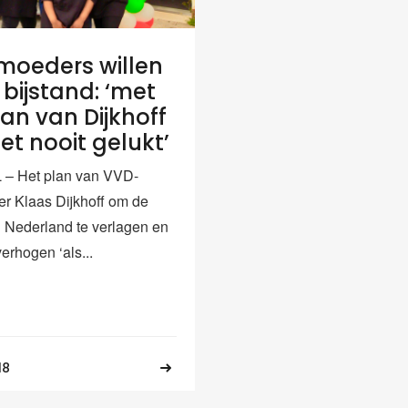
moeders willen
 bijstand: ‘met
lan van Dijkhoff
et nooit gelukt’
 – Het plan van VVD-
der Klaas Dijkhoff om de
in Nederland te verlagen en
verhogen ‘als...
18