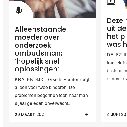
Deze 
uit de
Alleenstaande
het p
moeder over
was h
onderzoek
ombudsman:
DELFZIJL
‘hopelijk snel
fractielei
oplossingen’
bijstand 
alleen te 
KRALENDIJK – Giselle Pourier zorgt
alleen voor twee kinderen. De
problemen begonnen toen haar man
9 jaar geleden onverwacht...
29 MAART 2021
4 JUNI 20