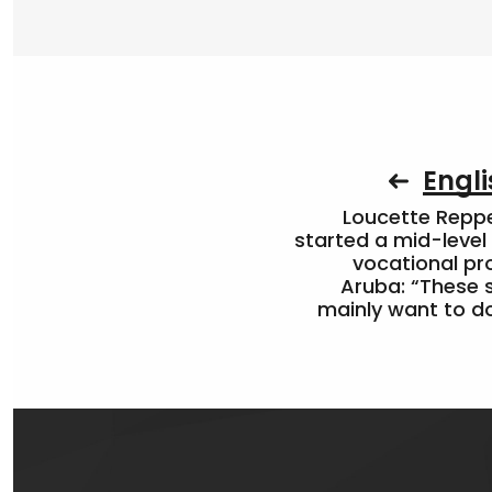
Engli
Loucette Rep
started a mid-level
vocational pr
Aruba: “These 
mainly want to do