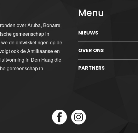
Menu
gronden over Aruba, Bonaire,
NIEUWS
ibische gemeenschap in
n we de ontwikkelingen op de
OVER ONS
volgt ook de Antilliaanse en
luitvorming in Den Haag die
PARTNERS
sche gemeenschap in