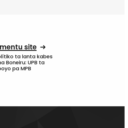
mentu site
olítiko ta lanta kabes
a Boneiru: UPB ta
apoyo pa MPB