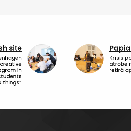
sh site
Papia
penhagen
Krísis p
 creative
atrobe n
ogram in
retirá 
students
 things”