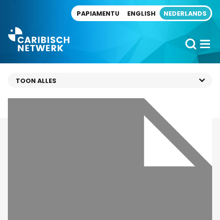
Direct naar artikel
PAPIAMENTU
ENGLISH
NEDERLANDS